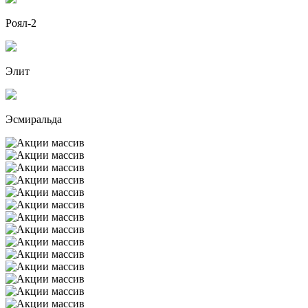
Роял-2
Элит
Эсмиральда